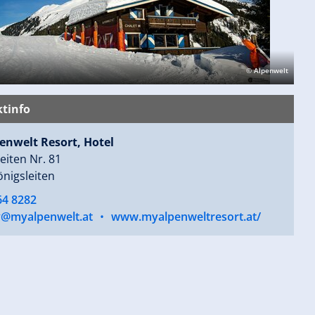
© Alpenwelt
tinfo
enwelt Resort, Hotel
eiten Nr. 81
nigsleiten
64 8282
y@myalpenwelt.at
•
www.myalpenweltresort.at/