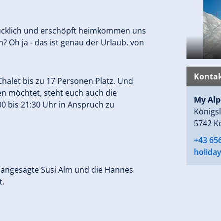
glücklich und erschöpft heimkommen uns
? Oh ja - das ist genau der Urlaub, von
Kontak
halet bis zu 17 Personen Platz. Und
gen möchtet, steht euch auch die
My Alp
:00 bis 21:30 Uhr in Anspruch zu
Königsl
5742 Kö
+43 65
holida
e angesagte Susi Alm und die Hannes
t.
3 (0) 6564/8282