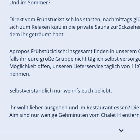
Und im Sommer?
Direkt vom Frühstückstisch los starten, nachmittags 
sich zum Relaxen kurz in die private Sauna zurückziehen
dem ihr geträumt habt.
Apropos Frühstücktisch: Insgesamt finden in unserem C
falls ihr eure große Gruppe nicht täglich selbst versor
Möglichkeit offen, unseren Lieferservice täglich von 11
nehmen.
Selbstverständlich nur,wenn´s euch beliebt.
Ihr wollt lieber ausgehen und im Restaurant essen? Di
Alm sind nur wenige Gehminuten vom Chalet H entfern
Info & Reservierung: Das Alpenwelt Resort****s Tel. +4