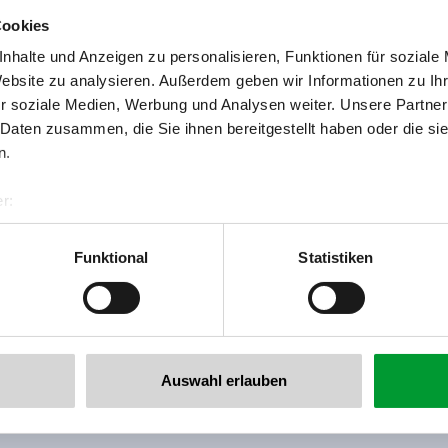
Cookies
nhalte und Anzeigen zu personalisieren, Funktionen für soziale
Website zu analysieren. Außerdem geben wir Informationen zu I
r soziale Medien, Werbung und Analysen weiter. Unsere Partner
 Daten zusammen, die Sie ihnen bereitgestellt haben oder die s
Zurück zur Übersicht
n.
r:
al GmbH & Co KG
er
Funktional
Statistiken
llertalarena.com
 newsletter anmelden!
Auswahl erlauben