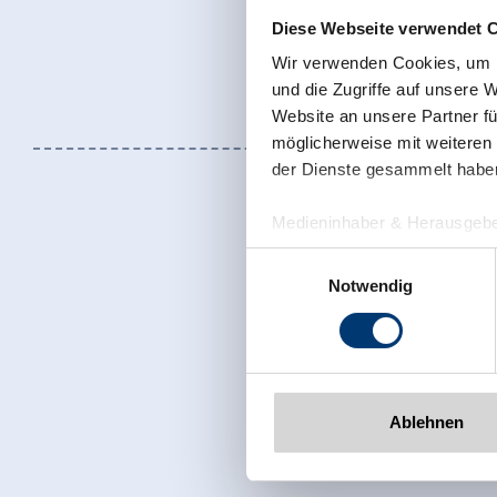
Diese Webseite verwendet 
Wir verwenden Cookies, um I
und die Zugriffe auf unsere 
Website an unsere Partner fü
möglicherweise mit weiteren
der Dienste gesammelt habe
Medieninhaber & Herausgebe
Zeller Bergbahnen Zillert
Einwilligungsauswahl
Rohr 23// A-6280 Zell am Zill
Notwendig
Tel: +43 5282 7165// info@zi
www.zillertalarena.com
Jetzt für den
Ablehnen