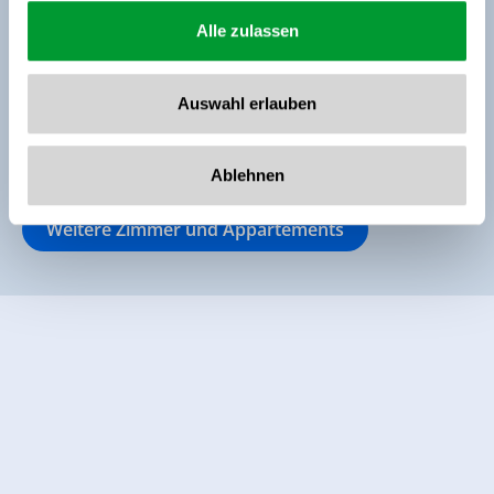
€ 1.063,20
Alle zulassen
inkl. Frühstück
Zur Buchung
Auswahl erlauben
Ablehnen
Weitere Zimmer und Appartements