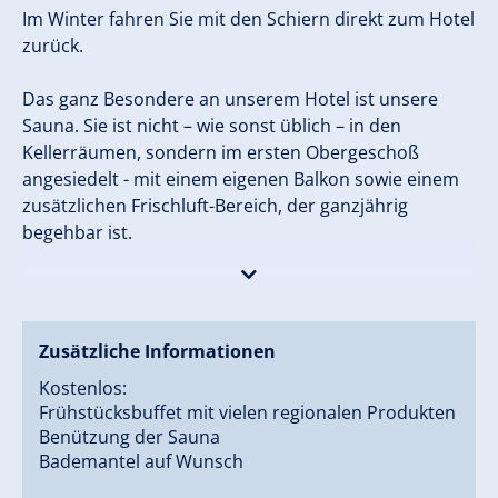
Im Winter fahren Sie mit den Schiern direkt zum Hotel
zurück.
Das ganz Besondere an unserem Hotel ist unsere
Sauna. Sie ist nicht – wie sonst üblich – in den
Kellerräumen, sondern im ersten Obergeschoß
angesiedelt - mit einem eigenen Balkon sowie einem
zusätzlichen Frischluft-Bereich, der ganzjährig
begehbar ist.
Als kinderfreundlicher Familienbetrieb ist es uns ein
besonderes Anliegen, unseren großen und kleinen
Gästen einen unvergesslichen Urlaub im Zillertal zu
Zusätzliche Informationen
bieten. Wir freuen uns auf Ihren Besuch!
Kostenlos:
Frühstücksbuffet mit vielen regionalen Produkten
Ihre Familie Kammerlander
Benützung der Sauna
Bademantel auf Wunsch