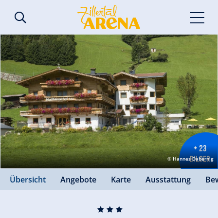
+ 23
BILDER
© Hannes Dabernig
Übersicht
Angebote
Karte
Ausstattung
Be
🞙
🞙
🞙