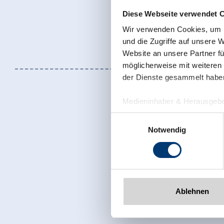
Diese Webseite verwendet 
Wir verwenden Cookies, um I
und die Zugriffe auf unsere 
Website an unsere Partner fü
möglicherweise mit weiteren
der Dienste gesammelt habe
Medieninhaber & Herausgebe
Zeller Bergbahnen Zillert
Einwilligungsauswahl
Rohr 23// A-6280 Zell am Zill
Notwendig
Tel: +43 5282 7165// info@zi
www.zillertalarena.com
Jetzt für den
Ablehnen