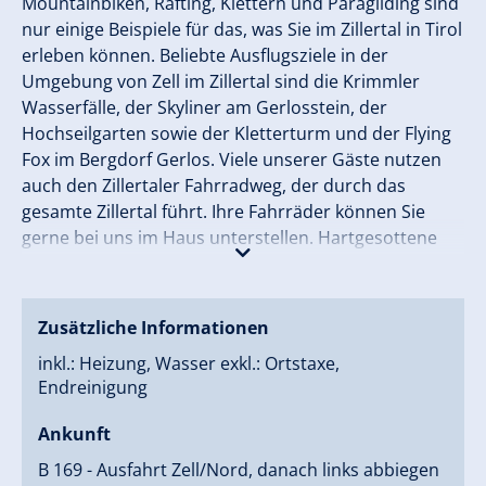
Mountainbiken, Rafting, Klettern und Paragliding sind
nur einige Beispiele für das, was Sie im Zillertal in Tirol
erleben können. Beliebte Ausflugsziele in der
Umgebung von Zell im Zillertal sind die Krimmler
Wasserfälle, der Skyliner am Gerlosstein, der
Hochseilgarten sowie der Kletterturm und der Flying
Fox im Bergdorf Gerlos. Viele unserer Gäste nutzen
auch den Zillertaler Fahrradweg, der durch das
gesamte Zillertal führt. Ihre Fahrräder können Sie
gerne bei uns im Haus unterstellen. Hartgesottene
Schifahrer erreichen in 40 Minuten mit dem Auto das
Ganzjahresskigebiet Hintertuxer Gletscher. Im Winter
liegen die besten Skigebiete direkt vor der Haustür.
Zusätzliche Informationen
Die Zillertal Arena bietet 139 Pistenkilometer sowie
inkl.: Heizung, Wasser exkl.: Ortstaxe,
tolle Events wie beispielsweise Gloryfy Bastards oder
Endreinigung
Good Morning Skiing für die ganze Familie.
Abwechslung vom Skifahren bieten die beleuchtete
Ankunft
Rodelbahn am Gerlosstein, der Eislaufplatz in Zell
B 169 - Ausfahrt Zell/Nord, danach links abbiegen
oder der Arena Coaster direkt an der Rosenalmbahn.