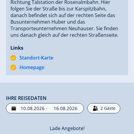
Richtung Talstation der Rosenalmbahn. Hier
Wir freuen uns, Sie in unserem Haus begrüßen zu
folgen Sie der Straße bis zur Karspitzbahn,
dürfen! Ihre Familie Taxacher!
danach befindet sich auf der rechten Seite das
Busunternehmen Huber und das
Transporteunternehmen Neuhauser. Sie finden
uns danach gleich auf der rechten Straßenseite.
Links
Standort-Karte
Homepage
IHRE REISEDATEN
-
2
Gäste
Lade Angebote!