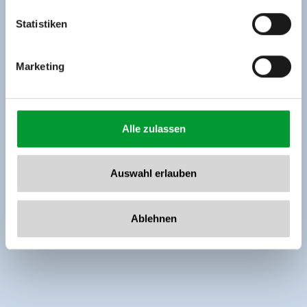
Tel: +43 5282 7165// info@zillertalarena.com
www.zillertalarena.com
Statistiken
Marketing
Alle zulassen
Auswahl erlauben
Ablehnen