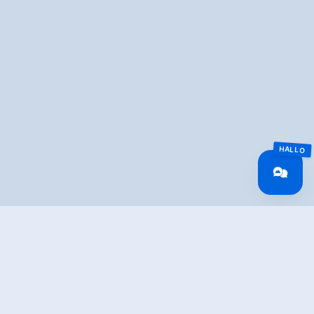
Überblick
Gehzeit
01:30 h
Routenlänge
5.5 km