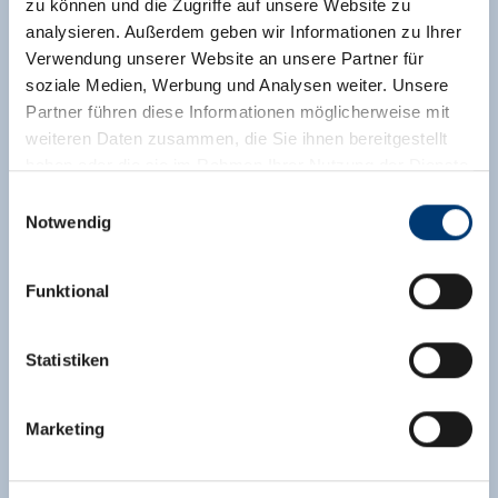
zu können und die Zugriffe auf unsere Website zu
analysieren. Außerdem geben wir Informationen zu Ihrer
Verwendung unserer Website an unsere Partner für
soziale Medien, Werbung und Analysen weiter. Unsere
Partner führen diese Informationen möglicherweise mit
weiteren Daten zusammen, die Sie ihnen bereitgestellt
haben oder die sie im Rahmen Ihrer Nutzung der Dienste
gesammelt haben.
Einwilligungsauswahl
Notwendig
Medieninhaber & Herausgeber:
Zeller Bergbahnen Zillertal GmbH & Co KG
Funktional
Rohr 23// A-6280 Zell am Ziller
Tel: +43 5282 7165// info@zillertalarena.com
www.zillertalarena.com
Statistiken
Marketing