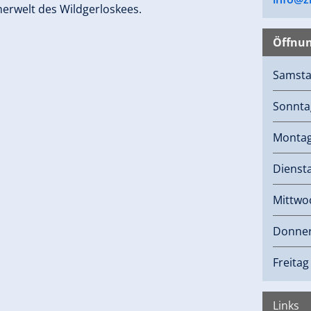
herwelt des Wildgerloskees.
Öffnun
Samst
Sonnta
Monta
Dienst
Mittwo
Donner
Freitag
Links