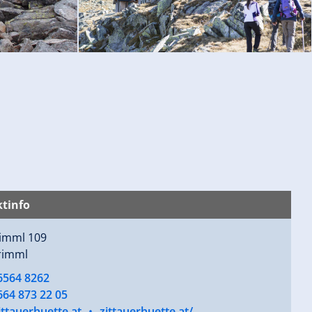
tinfo
imml 109
rimml
6564 8262
664 873 22 05
ttauerhuette.at
•
zittauerhuette.at/