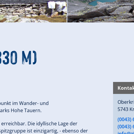
330 m)
Kontak
Oberkr
tzpunkt im Wander- und
5743 K
parks Hohe Tauern.
(0043) 
erreichbar. Die idyllische Lage der
(0043) 
tzgruppe ist einzigartig, - ebenso der
info@zi