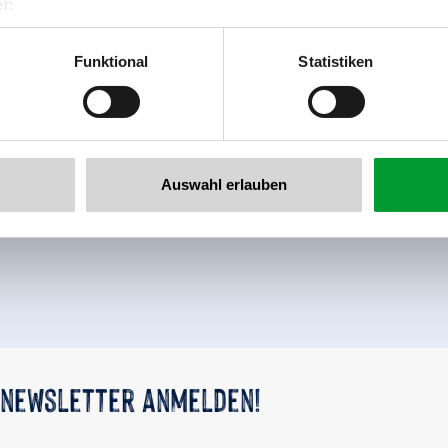
r:
al GmbH & Co KG
er
Funktional
Statistiken
llertalarena.com
Auswahl erlauben
Zurück zur Übersicht
 newsletter anmelden!