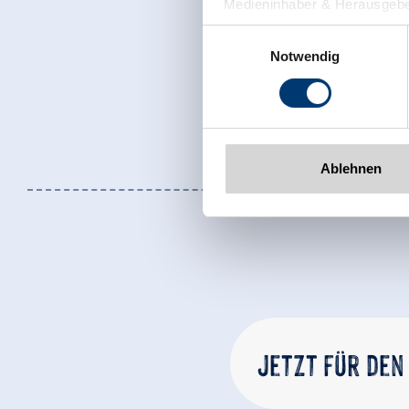
Medieninhaber & Herausgebe
Zeller Bergbahnen Zillert
Einwilligungsauswahl
Rohr 23// A-6280 Zell am Zill
Notwendig
Tel: +43 5282 7165// info@zi
www.zillertalarena.com
Ablehnen
Jetzt für den