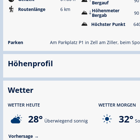
90
Bergauf
Routenlänge
6 km
Höhenmeter
90
Bergab
Höchster Punkt
64
Parken
Am Parkplatz P1 in Zell am Ziller, beim Spo
Höhenprofil
Wetter
WETTER HEUTE
WETTER MORGEN
28°
32°
Überwiegend sonnig
So
Vorhersage