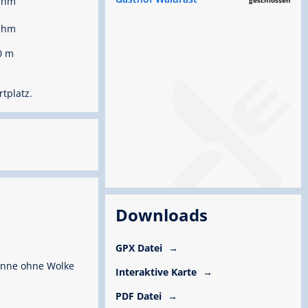
 hm
geschlossen
 hm
0 m
rtplatz.
Downloads
GPX Datei
nne ohne Wolke
Interaktive Karte
PDF Datei