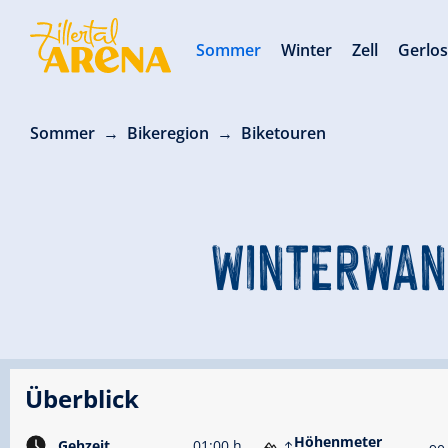
Sommer
Winter
Zell
Gerlo
Sommer
Bikeregion
Biketouren
WINTERWAN
Überblick
Höhenmeter
Gehzeit
01:00 h