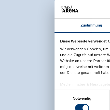
Zustimmung
Diese Webseite verwendet 
Wir verwenden Cookies, um I
und die Zugriffe auf unsere 
Website an unsere Partner fü
möglicherweise mit weiteren
der Dienste gesammelt habe
Medieninhaber & Herausgebe
Zeller Bergbahnen Zillert
Einwilligungsauswahl
Rohr 23// A-6280 Zell am Zill
Notwendig
Tel: +43 5282 7165// info@zi
www.zillertalarena.com