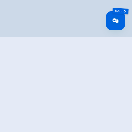
IBUNG
rung entlang der Grenzflüsse unseres Ortes. Leichte
en.