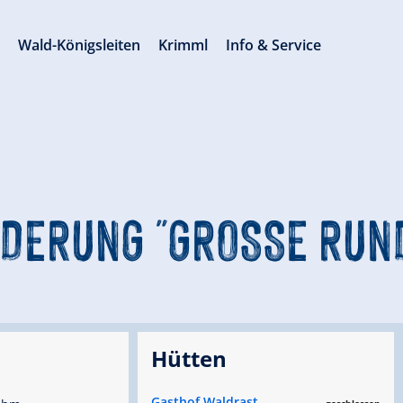
s
Wald-Königsleiten
Krimml
Info & Service
DERUNG "GROSSE RUND
Hütten
Gasthof Waldrast