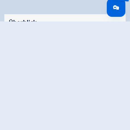
Überblick
Gehzeit
03:00 h
Routenlänge
8.5 km
Schwierigkeit
Mittel
Höhenmeter
40 hm
Bergauf
Höhenmeter
750 hm
Bergab
Höchster Punkt
1780 m
Kondition
Technik
Route Start
Berghotel Gerlosstein (1.620m)