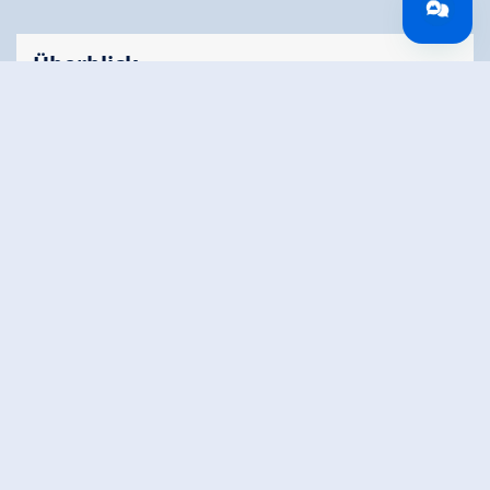
Überblick
Gehzeit
03:00 h
Routenlänge
6.82 km
Schwierigkeit
Mittel
Höhenmeter
910 hm
Bergauf
Höchster Punkt
2330 m
Route Start
Gasthof Finkau
Route Ende
Zittauer Hütte
Höhenprofil