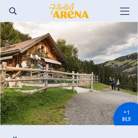
+ 1
BILD