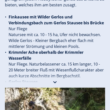
bieten, welches ihm am besten zusagt.
Finkausee mit Wilder Gerlos und
Verbindungsbach zum Gerlos Stausee bis Brücke
Nur Fliege
Natursee mit ca. 10 - 15 ha, Ufer nicht bewachsen.
Wilde Gerlos - Kleiner Bergbach eher flach mit
mittlerer Strömung und kleinen Pools.
Krimmler Ache oberhalb der Krimmler
Wasserfälle
Nur Fliege. Naturbelassener ca. 15 km langer, 10 -
20 Meter breiter Fluß mit Wiesenflußcharakter aber
auch kurze Abschnitte im Bergbachstil.
Gerlos Stausee
mit Verbindungsbach vom Finkausee ab Brücke
Mischgewässer. Bei Vollstau ca. 100 ha
Wasserfläche mit eher steilem Ufer.
Krimmler Ache