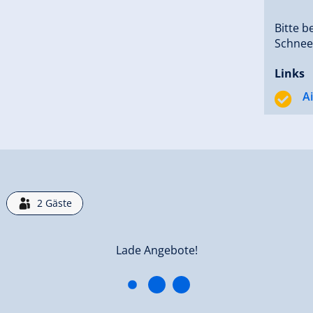
Bitte b
Schnee
Links
A
2
Gäste
Lade Angebote!