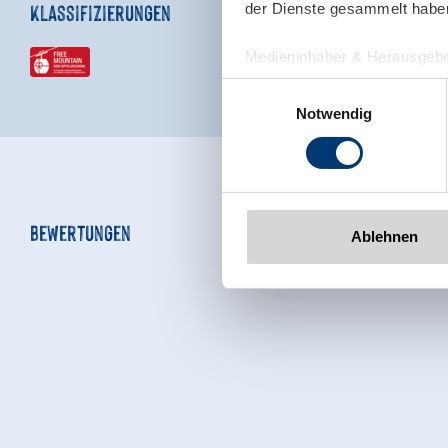
Klassifizierungen
der Dienste gesammelt habe
Medieninhaber & Herausgebe
Zeller Bergbahnen Zillert
Einwilligungsauswahl
Rohr 23// A-6280 Zell am Zill
Notwendig
Tel: +43 5282 7165// info@zi
www.zillertalarena.com
Bewertungen
Ablehnen