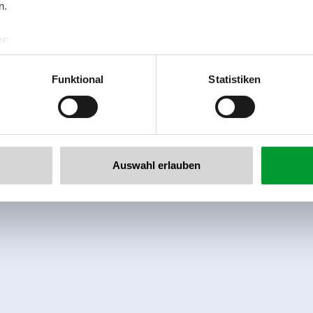
n.
r:
al GmbH & Co KG
er
Funktional
Statistiken
llertalarena.com
Auswahl erlauben