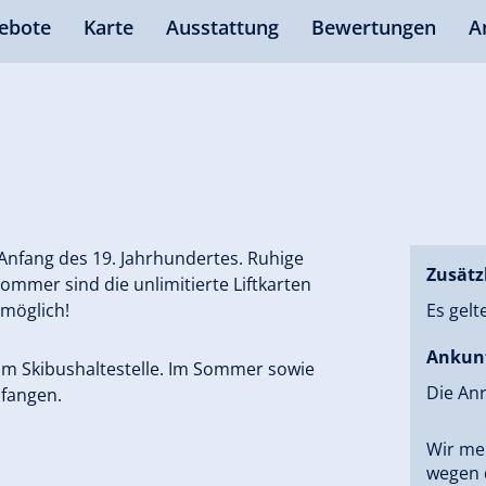
ebote
Karte
Ausstattung
Bewertungen
A
nfang des 19. Jahrhundertes. Ruhige
Zusätz
Sommer sind die unlimitierte Liftkarten
 möglich!
Es gelt
Ankun
om Skibushaltestelle. Im Sommer sowie
Die Anr
fangen.
Wir mel
wegen d