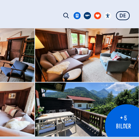
DE
+ 5
BILDER