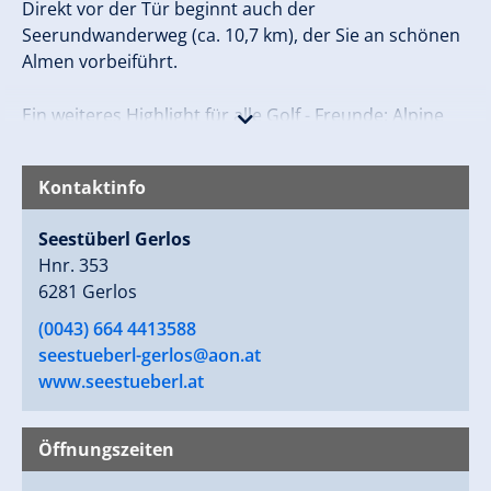
Direkt vor der Tür beginnt auch der
Seerundwanderweg (ca. 10,7 km), der Sie an schönen
Almen vorbeiführt.
Ein weiteres Highlight für alle Golf - Freunde: Alpine
Driving Range
Kontaktinfo
Tages - Fischerkarten für das reichhaltige Fischwasser
können Sie direkt im Lokal erwerben.
Seestüberl Gerlos
Das passende Zubehör für Ihren Angelausflug ist
Hnr. 353
direkt bei Sport EGGER im Zentrum von Gerlos
6281 Gerlos
erhältlich.
(0043) 664 4413588
seestueberl-gerlos@aon.at
www.seestueberl.at
Öffnungszeiten