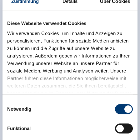
Zustimmung
Details
Über Cookies
Diese Webseite verwendet Cookies
Wir verwenden Cookies, um Inhalte und Anzeigen zu
personalisieren, Funktionen für soziale Medien anbieten
zu können und die Zugriffe auf unsere Website zu
analysieren. Außerdem geben wir Informationen zu Ihrer
Verwendung unserer Website an unsere Partner für
soziale Medien, Werbung und Analysen weiter. Unsere
Partner führen diese Informationen möglicherweise mit
weiteren Daten zusammen, die Sie ihnen bereitgestellt
haben oder die sie im Rahmen Ihrer Nutzung der Dienste
gesammelt haben.
Einwilligungsauswahl
Notwendig
Medieninhaber & Herausgeber:
Zeller Bergbahnen Zillertal GmbH & Co KG
Funktional
Rohr 23// A-6280 Zell am Ziller
Tel: +43 5282 7165// info@zillertalarena.com