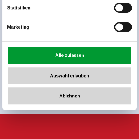
www.zillertalarena.com
Statistiken
Zurück zur Übersicht
Marketing
Alle zulassen
Jetzt für den newsletter
anmelden!
Auswahl erlauben
Anmelden
Ablehnen