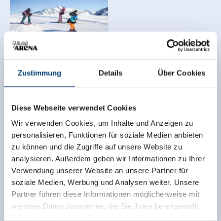
Zustimmung
Details
Über Cookies
Die Arena Tour
interaktiv erkunden
Diese Webseite verwendet Cookies
Wir verwenden Cookies, um Inhalte und Anzeigen zu
personalisieren, Funktionen für soziale Medien anbieten
zu können und die Zugriffe auf unsere Website zu
Der Inhalt kann nicht angezeigt werden.
analysieren. Außerdem geben wir Informationen zu Ihrer
Bitte akzeptieren Sie die Cookies, um den Inhalt zu
Verwendung unserer Website an unsere Partner für
laden.
soziale Medien, Werbung und Analysen weiter. Unsere
Partner führen diese Informationen möglicherweise mit
Cookie-Einstellungen ändern
weiteren Daten zusammen, die Sie ihnen bereitgestellt
haben oder die sie im Rahmen Ihrer Nutzung der Dienste