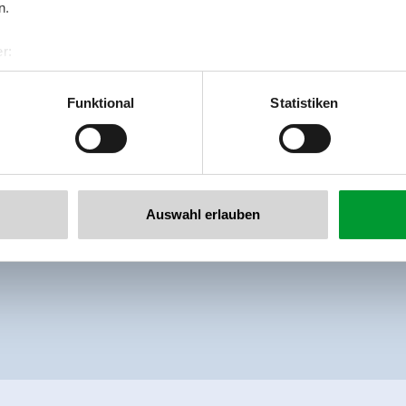
n.
Geräumiges Dreibettzimmer mit Dusche
r:
al GmbH & Co KG
Ausstattung
er
Funktional
Statistiken
Verfügbarkeitskalender
llertalarena.com
Auswahl erlauben