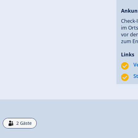
Ankun
Check-I
im Orts
vor dem
zum En
Links
V
S
2
Gäste