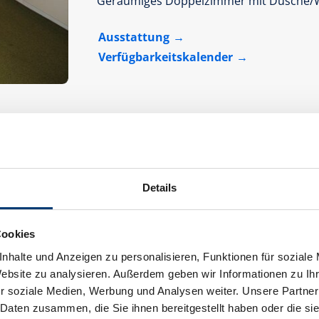
Geräumiges Doppelzimmer mit Dusche/WC,
Ausstattung
Verfügbarkeitskalender
Details
Dreibettzimmer mit Dusche, WC
Cookies
Zimmergröße:
16 m² |
Belegung:
2 - 3 
nhalte und Anzeigen zu personalisieren, Funktionen für soziale
Website zu analysieren. Außerdem geben wir Informationen zu I
r soziale Medien, Werbung und Analysen weiter. Unsere Partner
 Daten zusammen, die Sie ihnen bereitgestellt haben oder die s