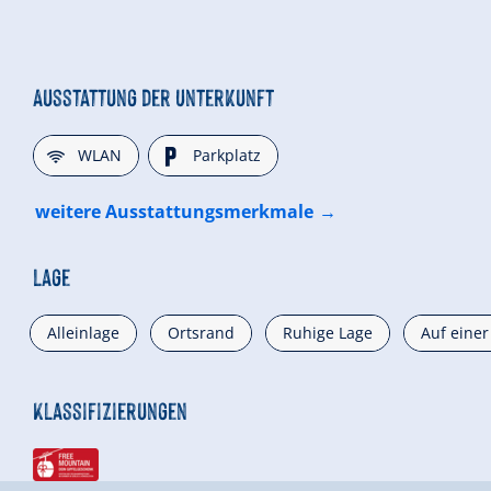
Ausstattung der Unterkunft
🜉
🐈
WLAN
Parkplatz
weitere Ausstattungsmerkmale
Lage
Alleinlage
Ortsrand
Ruhige Lage
Auf eine
Klassifizierungen