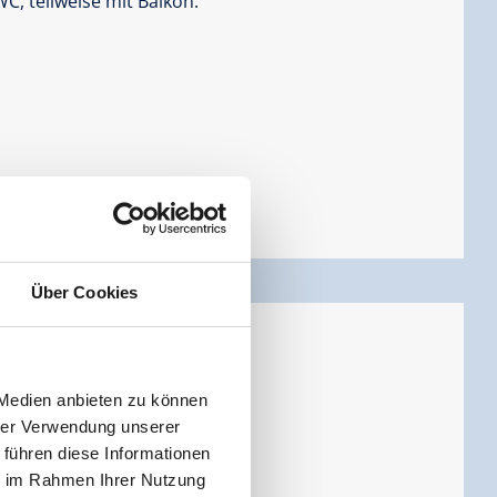
 teilweise mit Balkon.
Über Cookies
Personen |
Schlafzimmer:
1
 Medien anbieten zu können
hrer Verwendung unserer
 führen diese Informationen
ie im Rahmen Ihrer Nutzung