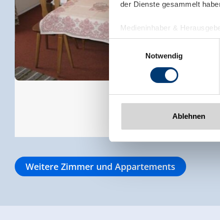
der Dienste gesammelt habe
Medieninhaber & Herausgebe
Zeller Bergbahnen Zillert
Einwilligungsauswahl
Rohr 23// A-6280 Zell am Zill
Notwendig
Tel: +43 5282 7165// info@zi
www.zillertalarena.com
Ablehnen
Weitere Zimmer und Appartements