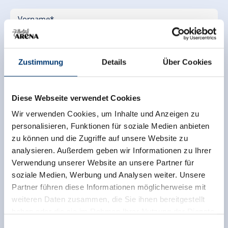
Vorname
*
Nachname
*
Zustimmung
Details
Über Cookies
Nationalität
*
Diese Webseite verwendet Cookies
Geburtstdatum
*
Wir verwenden Cookies, um Inhalte und Anzeigen zu
personalisieren, Funktionen für soziale Medien anbieten
zu können und die Zugriffe auf unsere Website zu
Kontaktdaten
analysieren. Außerdem geben wir Informationen zu Ihrer
Verwendung unserer Website an unsere Partner für
E-Mail
*
soziale Medien, Werbung und Analysen weiter. Unsere
Partner führen diese Informationen möglicherweise mit
Telefonnummer
*
weiteren Daten zusammen, die Sie ihnen bereitgestellt
haben oder die sie im Rahmen Ihrer Nutzung der Dienste
gesammelt haben.
Einwilligungsauswahl