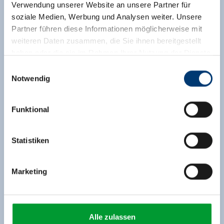
Verwendung unserer Website an unsere Partner für
soziale Medien, Werbung und Analysen weiter. Unsere
Partner führen diese Informationen möglicherweise mit
weiteren Daten zusammen, die Sie ihnen bereitgestellt
haben oder die sie im Rahmen Ihrer Nutzung der Dienste
gesammelt haben.
Einwilligungsauswahl
Notwendig
Medieninhaber & Herausgeber:
Zeller Bergbahnen Zillertal GmbH & Co KG
Funktional
Rohr 23// A-6280 Zell am Ziller
Tel: +43 5282 7165// info@zillertalarena.com
www.zillertalarena.com
Statistiken
Marketing
Alle zulassen