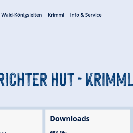
Wald-Königsleiten
Krimml
Info & Service
 RICHTER HUT - KRIM
Downloads
GPX File