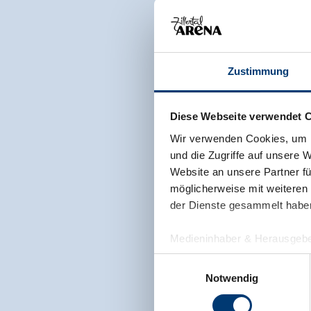
Zustimmung
Diese Webseite verwendet 
Wir verwenden Cookies, um I
und die Zugriffe auf unsere 
Website an unsere Partner fü
möglicherweise mit weiteren
der Dienste gesammelt habe
Medieninhaber & Herausgebe
Zeller Bergbahnen Zillert
Einwilligungsauswahl
Rohr 23// A-6280 Zell am Zill
Notwendig
Tel: +43 5282 7165// info@zi
www.zillertalarena.com