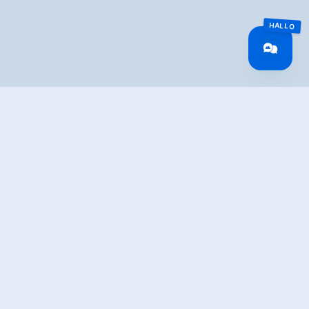
TION
h a crossing and many natural beauties along the way.
er Hut
, you walk past the lower Gerlossee towards the