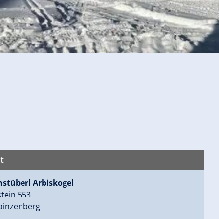
t
stüberl Arbiskogel
tein 553
ainzenberg