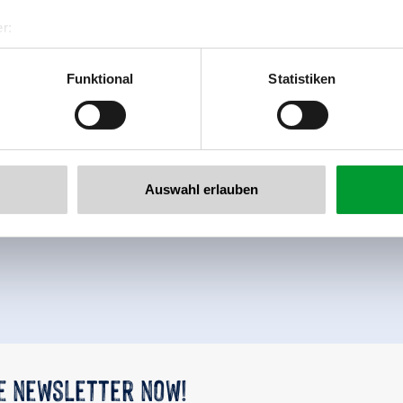
r:
al GmbH & Co KG
er
Funktional
Statistiken
llertalarena.com
Auswahl erlauben
back to overview
he newsletter now!