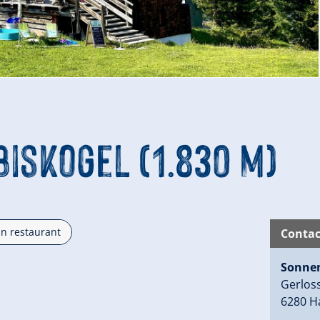
iskogel (1.830 m)
n restaurant
Contac
Sonnen
Gerloss
6280 H