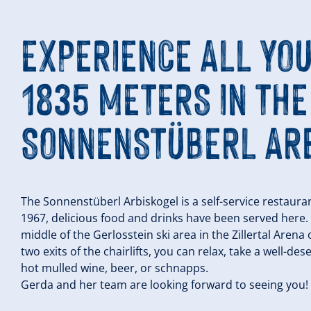
EXPERIENCE ALL YOU
1835 METERS IN THE
SONNENSTÜBERL ARB
The Sonnenstüberl Arbiskogel is a self-service restauran
1967, delicious food and drinks have been served here.
middle of the Gerlosstein ski area in the Zillertal Arena
two exits of the chairlifts, you can relax, take a well-d
hot mulled wine, beer, or schnapps.
Gerda and her team are looking forward to seeing you!