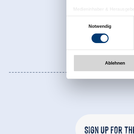
Medieninhaber & Herausgebe
Zeller Bergbahnen Zillert
Einwilligungsauswahl
Rohr 23// A-6280 Zell am Zill
Notwendig
Tel: +43 5282 7165// info@zi
www.zillertalarena.com
Ablehnen
Sign up for t