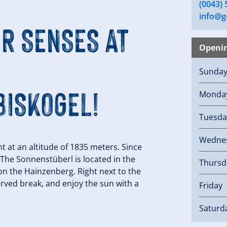
(0043) 
info@ge
R SENSES AT
Openi
Sunda
ISKOGEL!
Monda
Tuesda
Wedne
t at an altitude of 1835 meters. Since
 The Sonnenstüberl is located in the
Thursd
 on the Hainzenberg. Right next to the
eserved break, and enjoy the sun with a
Friday
Saturd