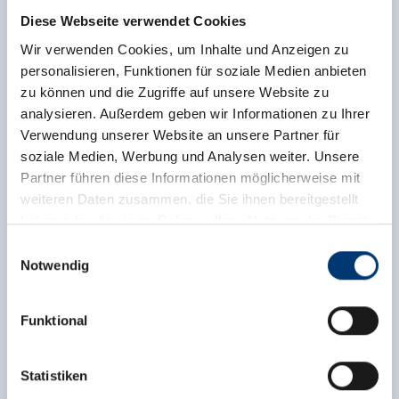
Diese Webseite verwendet Cookies
Wir verwenden Cookies, um Inhalte und Anzeigen zu
personalisieren, Funktionen für soziale Medien anbieten
zu können und die Zugriffe auf unsere Website zu
analysieren. Außerdem geben wir Informationen zu Ihrer
Verwendung unserer Website an unsere Partner für
soziale Medien, Werbung und Analysen weiter. Unsere
Partner führen diese Informationen möglicherweise mit
weiteren Daten zusammen, die Sie ihnen bereitgestellt
haben oder die sie im Rahmen Ihrer Nutzung der Dienste
gesammelt haben.
Einwilligungsauswahl
Notwendig
Medieninhaber & Herausgeber:
Zeller Bergbahnen Zillertal GmbH & Co KG
Funktional
Rohr 23// A-6280 Zell am Ziller
Tel: +43 5282 7165// info@zillertalarena.com
www.zillertalarena.com
Statistiken