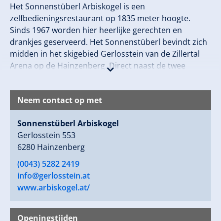
Het Sonnenstüberl Arbiskogel is een
zelfbedieningsrestaurant op 1835 meter hoogte.
Sinds 1967 worden hier heerlijke gerechten en
drankjes geserveerd. Het Sonnenstüberl bevindt zich
midden in het skigebied Gerlosstein van de Zillertal
Arena op de Hainzenberg. Direct naast de twee
uitgangen van de stoeltjesliften kun je ontspannen,
een welverdiende pauze nemen en genieten van de
Neem contact op met
zon met een glühwein, bier of schnapsl.
Gerda en haar team kijken ernaar uit om jullie te
Sonnenstüberl Arbiskogel
verwelkomen!
Gerlosstein 553
6280 Hainzenberg
(0043) 5282 2419
info@gerlosstein.at
www.arbiskogel.at/
Openingstijden