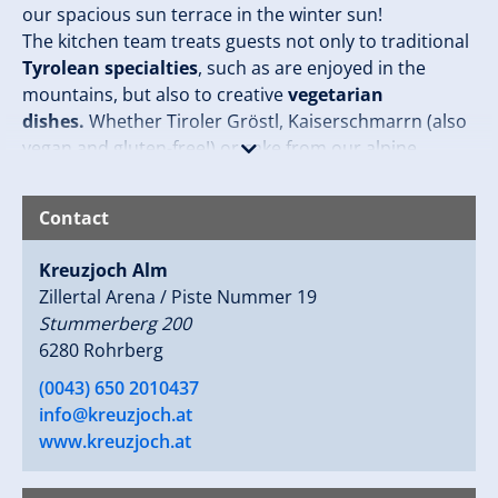
our spacious sun terrace in the winter sun!
The kitchen team treats guests not only to traditional
Tyrolean specialties
, such as are enjoyed in the
mountains, but also to creative
vegetarian
dishes.
Whether Tiroler Gröstl, Kaiserschmarrn (also
vegan and gluten-free!) or cake from our alpine
bakery, the main thing is that it is
homemade
- that is
our motto!
Contact
Our products come from our family-owned farm and
Kreuzjoch Alm
from
regional producers and suppliers.
For our
Zillertal Arena / Piste Nummer 19
focus on regionality, we have been recognized as a
Stummerberg 200
“Bewusst Tirol” business
for years.
6280 Rohrberg
For a quick stop, our Lifthäusl on the sun terrace is
the ideal place for a refreshment or a small snack in
(0043) 650 2010437
between.
info@kreuzjoch.at
www.kreuzjoch.at