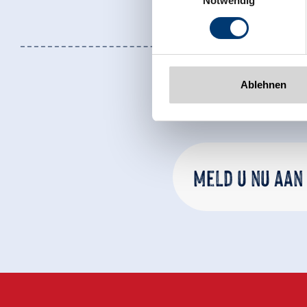
Notwendig
Tel: +43 5282 7165// info@zi
www.zillertalarena.com
Ablehnen
Meld u nu aan