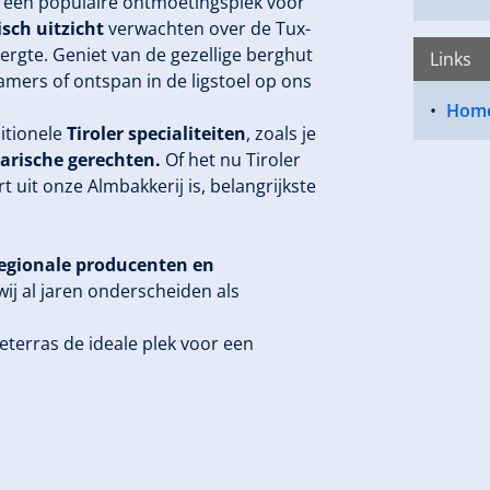
 is een populaire ontmoetingsplek voor
ch uitzicht
verwachten over de Tux-
ergte. Geniet van de gezellige berghut
Links
amers of ontspan in de ligstoel op ons
Hom
itionele
Tiroler specialiteiten
, zoals je
arische gerechten.
Of het nu Tiroler
t uit onze Almbakkerij is, belangrijkste
egionale producenten en
ij al jaren onderscheiden als
eterras de ideale plek voor een