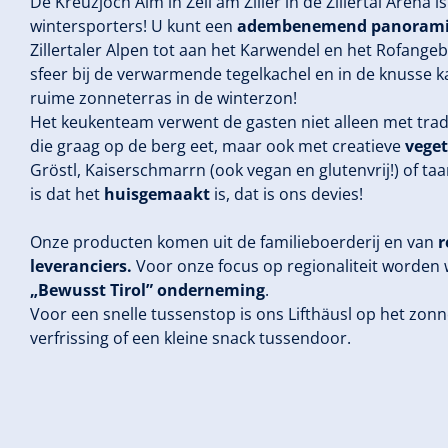
De Kreuzjoch Alm in Zell am Ziller in de Zillertal Arena
wintersporters! U kunt een
adembenemend panoramis
Zillertaler Alpen tot aan het Karwendel en het Rofangeb
sfeer bij de verwarmende tegelkachel en in de knusse k
ruime zonneterras in de winterzon!
Het keukenteam verwent de gasten niet alleen met trad
die graag op de berg eet, maar ook met creatieve
veget
Gröstl, Kaiserschmarrn (ook vegan en glutenvrij!) of taar
is dat het
huisgemaakt
is, dat is ons devies!
Onze producten komen uit de familieboerderij en van
r
leveranciers.
Voor onze focus op regionaliteit worden w
„Bewusst Tirol” onderneming
.
Voor een snelle tussenstop is ons Lifthäusl op het zonn
verfrissing of een kleine snack tussendoor.