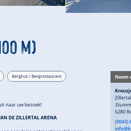
100 m)
Berghut / Bergrestaurant
Neem c
Kreuzj
Zillert
uit naar uw bezoek!
Stumme
6280 R
VAN DE ZILLERTAL ARENA
(0043)
info@k