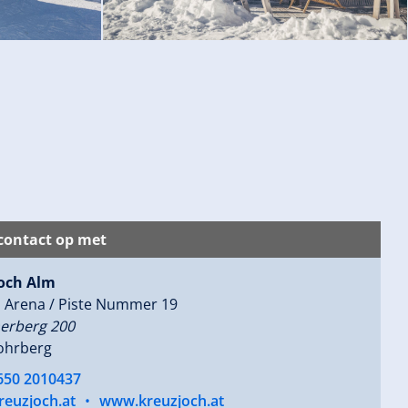
ontact op met
och Alm
al Arena / Piste Nummer 19
rberg 200
ohrberg
 650 2010437
reuzjoch.at
•
www.kreuzjoch.at