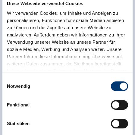
Diese Webseite verwendet Cookies
Wir verwenden Cookies, um Inhalte und Anzeigen zu
personalisieren, Funktionen für soziale Medien anbieten
zu können und die Zugriffe auf unsere Website zu
analysieren. Außerdem geben wir Informationen zu Ihrer
Verwendung unserer Website an unsere Partner für
soziale Medien, Werbung und Analysen weiter. Unsere
Partner führen diese Informationen möglicherweise mit
weiteren Daten zusammen, die Sie ihnen bereitgestellt
haben oder die sie im Rahmen Ihrer Nutzung der Dienste
gesammelt haben.
Einwilligungsauswahl
Notwendig
Medieninhaber & Herausgeber:
Zeller Bergbahnen Zillertal GmbH & Co KG
Funktional
Rohr 23// A-6280 Zell am Ziller
Tel: +43 5282 7165// info@zillertalarena.com
www.zillertalarena.com
Statistiken