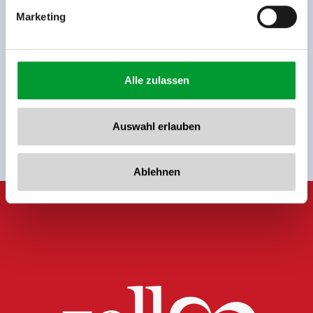
Marketing
Sign up for the newsletter now!
Alle zulassen
register
Auswahl erlauben
Ablehnen