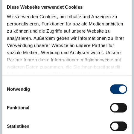
Diese Webseite verwendet Cookies
Wir verwenden Cookies, um Inhalte und Anzeigen zu
personalisieren, Funktionen für soziale Medien anbieten
zu können und die Zugriffe auf unsere Website zu
analysieren. Außerdem geben wir Informationen zu Ihrer
Verwendung unserer Website an unsere Partner für
soziale Medien, Werbung und Analysen weiter. Unsere
Partner führen diese Informationen möglicherweise mit
weiteren Daten zusammen, die Sie ihnen bereitgestellt
haben oder die sie im Rahmen Ihrer Nutzung der Dienste
gesammelt haben.
Einwilligungsauswahl
Notwendig
Medieninhaber & Herausgeber:
Zeller Bergbahnen Zillertal GmbH & Co KG
Funktional
Rohr 23// A-6280 Zell am Ziller
Tel: +43 5282 7165// info@zillertalarena.com
www.zillertalarena.com
Statistiken