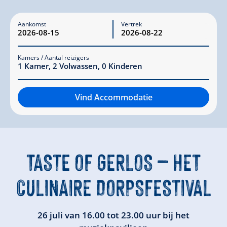
Aankomst
Vertrek
Kamers / Aantal reizigers
1
Kamer
,
2
Volwassen
,
0
Kinderen
Vind Accommodatie
TASTE OF GERLOS – HET
CULINAIRE DORPSFESTIVAL
26 juli van 16.00 tot 23.00 uur bij het