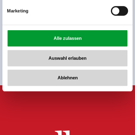
Marketing
Alle zulassen
Meld u nu aan voor de nieuwsbrief!
Auswahl erlauben
Registreer
Ablehnen