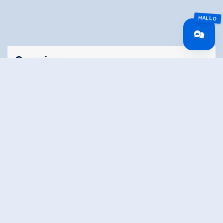
Overview
Walking time
02:00 h
Time Uphill
01:00 h
Time downhill
01:00 h
Route Length
5.8 km
altitude meters
164 hm
uphill
altitude meters
164 hm
downhill
highest point
1370 m
Stamina