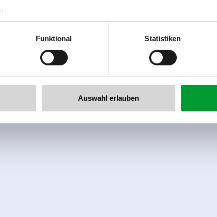
r:
al GmbH & Co KG
er
Funktional
Statistiken
llertalarena.com
Auswahl erlauben