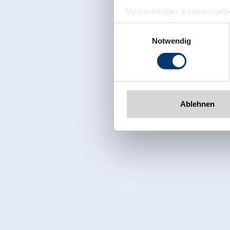
Medieninhaber & Herausgebe
Zeller Bergbahnen Zillert
Einwilligungsauswahl
Rohr 23// A-6280 Zell am Zill
Notwendig
Tel: +43 5282 7165// info@zi
www.zillertalarena.com
Ablehnen