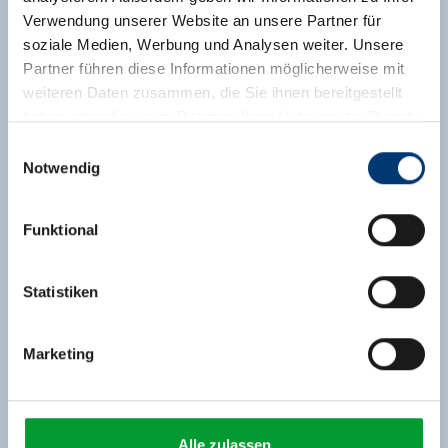
Verwendung unserer Website an unsere Partner für
soziale Medien, Werbung und Analysen weiter. Unsere
Partner führen diese Informationen möglicherweise mit
weiteren Daten zusammen, die Sie ihnen bereitgestellt
haben oder die sie im Rahmen Ihrer Nutzung der Dienste
gesammelt haben.
Einwilligungsauswahl
Notwendig
Medieninhaber & Herausgeber:
Zeller Bergbahnen Zillertal GmbH & Co KG
Funktional
Rohr 23// A-6280 Zell am Ziller
Tel: +43 5282 7165// info@zillertalarena.com
www.zillertalarena.com
Statistiken
Marketing
Alle zulassen