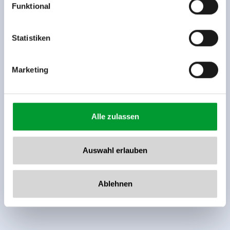
Funktional
Rohr 23// A-6280 Zell am Ziller
Tel: +43 5282 7165// info@zillertalarena.com
www.zillertalarena.com
Statistiken
Marketing
Alle zulassen
Auswahl erlauben
Ablehnen