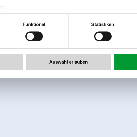
r:
al GmbH & Co KG
er
Funktional
Statistiken
llertalarena.com
Auswahl erlauben