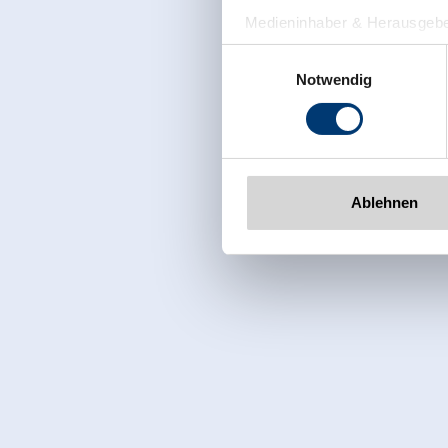
Medieninhaber & Herausgebe
Zeller Bergbahnen Zillert
Einwilligungsauswahl
Rohr 23// A-6280 Zell am Zill
Notwendig
Tel: +43 5282 7165// info@zi
www.zillertalarena.com
Ablehnen