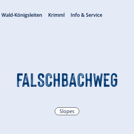
Wald-Königsleiten
Krimml
Info & Service
FALSCHBACHWEG
Slopes