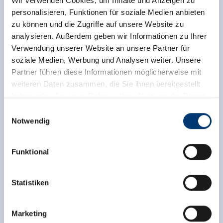
Wir verwenden Cookies, um Inhalte und Anzeigen zu
personalisieren, Funktionen für soziale Medien anbieten
zu können und die Zugriffe auf unsere Website zu
analysieren. Außerdem geben wir Informationen zu Ihrer
Verwendung unserer Website an unsere Partner für
soziale Medien, Werbung und Analysen weiter. Unsere
Partner führen diese Informationen möglicherweise mit
weiteren Daten zusammen, die Sie ihnen bereitgestellt
haben oder die sie im Rahmen Ihrer Nutzung der Dienste
gesammelt haben.
Einwilligungsauswahl
Notwendig
Medieninhaber & Herausgeber:
Zeller Bergbahnen Zillertal GmbH & Co KG
Funktional
Rohr 23// A-6280 Zell am Ziller
Tel: +43 5282 7165// info@zillertalarena.com
www.zillertalarena.com
Statistiken
Marketing