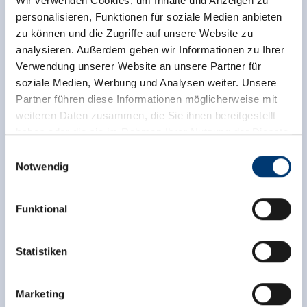
Wir verwenden Cookies, um Inhalte und Anzeigen zu
personalisieren, Funktionen für soziale Medien anbieten
zu können und die Zugriffe auf unsere Website zu
analysieren. Außerdem geben wir Informationen zu Ihrer
Verwendung unserer Website an unsere Partner für
soziale Medien, Werbung und Analysen weiter. Unsere
Partner führen diese Informationen möglicherweise mit
weiteren Daten zusammen, die Sie ihnen bereitgestellt
haben oder die sie im Rahmen Ihrer Nutzung der Dienste
gesammelt haben.
Einwilligungsauswahl
Notwendig
Medieninhaber & Herausgeber:
Zeller Bergbahnen Zillertal GmbH & Co KG
Funktional
Rohr 23// A-6280 Zell am Ziller
Tel: +43 5282 7165// info@zillertalarena.com
www.zillertalarena.com
Statistiken
Marketing