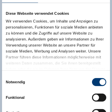
Diese Webseite verwendet Cookies
Wir verwenden Cookies, um Inhalte und Anzeigen zu
personalisieren, Funktionen für soziale Medien anbieten
zu können und die Zugriffe auf unsere Website zu
analysieren. Außerdem geben wir Informationen zu Ihrer
Verwendung unserer Website an unsere Partner für
soziale Medien, Werbung und Analysen weiter. Unsere
Partner führen diese Informationen möglicherweise mit
weiteren Daten zusammen, die Sie ihnen bereitgestellt
haben oder die sie im Rahmen Ihrer Nutzung der Dienste
gesammelt haben.
Einwilligungsauswahl
Notwendig
Medieninhaber & Herausgeber:
Zeller Bergbahnen Zillertal GmbH & Co KG
Funktional
Rohr 23// A-6280 Zell am Ziller
Tel: +43 5282 7165// info@zillertalarena.com
www.zillertalarena.com