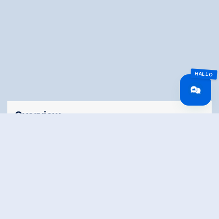
Overview
Walking time
03:00 h
Route Length
8.8 km
altitude meters
384 hm
uphill
altitude meters
211 hm
downhill
highest point
1079 m