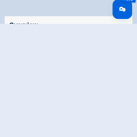
Overview
Walking time
03:00 h
Route Length
6.82 km
Difficulty
Middle
altitude meters
910 hm
uphill
highest point
2330 m
Route Start
Gasthof Finkau
Route End
Zittauer Hut
Altitude Profile