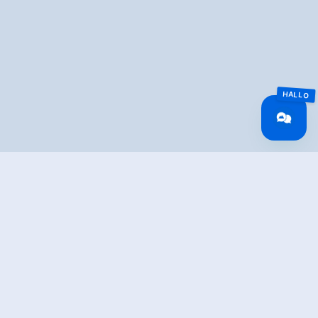
Overview
Walking time
04:30 h
Route Length
8.6 km
Difficulty
Middle
altitude meters
765 hm
uphill
altitude meters