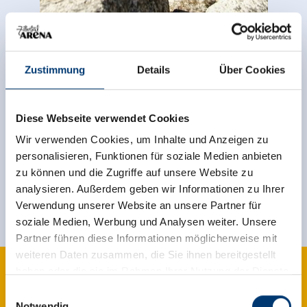
back to overview
Zustimmung
Details
Über Cookies
Diese Webseite verwendet Cookies
Wir verwenden Cookies, um Inhalte und Anzeigen zu
Sign up for the newsletter now!
personalisieren, Funktionen für soziale Medien anbieten
zu können und die Zugriffe auf unsere Website zu
register
analysieren. Außerdem geben wir Informationen zu Ihrer
Verwendung unserer Website an unsere Partner für
soziale Medien, Werbung und Analysen weiter. Unsere
Partner führen diese Informationen möglicherweise mit
weiteren Daten zusammen, die Sie ihnen bereitgestellt
haben oder die sie im Rahmen Ihrer Nutzung der Dienste
gesammelt haben.
Einwilligungsauswahl
Notwendig