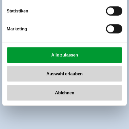
Tel: +43 5282 7165// info@zillertalarena.com
www.zillertalarena.com
Statistiken
Marketing
Alle zulassen
Auswahl erlauben
Ablehnen