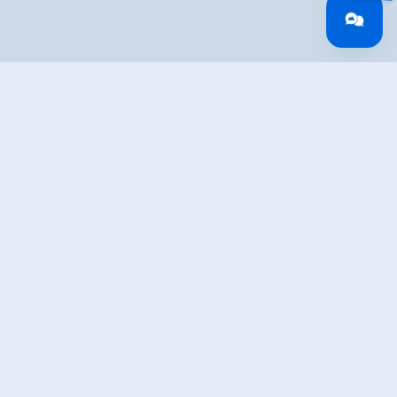
Overview
Wandeltijd
05:00 h
Lengte
13 km
Moeilijkheid
Middle
Hoogtewinst
375 hm
bergop
Hoogte
1011 hm
bergafwaarts
Het hoogste punt
2264 m
Stamina