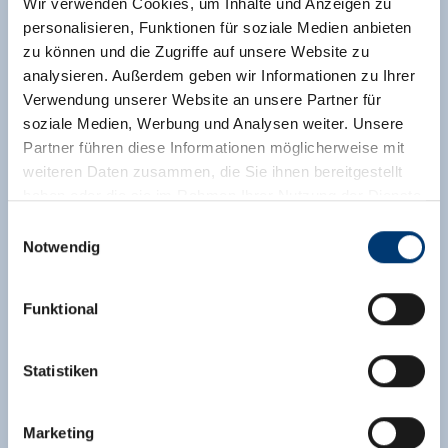
Wir verwenden Cookies, um Inhalte und Anzeigen zu
personalisieren, Funktionen für soziale Medien anbieten
zu können und die Zugriffe auf unsere Website zu
analysieren. Außerdem geben wir Informationen zu Ihrer
Verwendung unserer Website an unsere Partner für
soziale Medien, Werbung und Analysen weiter. Unsere
Partner führen diese Informationen möglicherweise mit
weiteren Daten zusammen, die Sie ihnen bereitgestellt
haben oder die sie im Rahmen Ihrer Nutzung der Dienste
gesammelt haben.
Einwilligungsauswahl
Notwendig
Medieninhaber & Herausgeber:
Zeller Bergbahnen Zillertal GmbH & Co KG
Funktional
Rohr 23// A-6280 Zell am Ziller
Tel: +43 5282 7165// info@zillertalarena.com
www.zillertalarena.com
Statistiken
Marketing