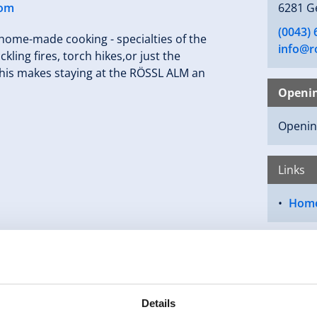
com
6281 G
(0043)
l home-made cooking - specialties of the
info@r
ling fires, torch hikes,or just the
of this makes staying at the RÖSSL ALM an
Openi
Opening
Links
Home
Details