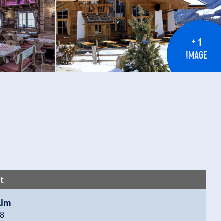
+ 1
IMAGE
t
Alm
08