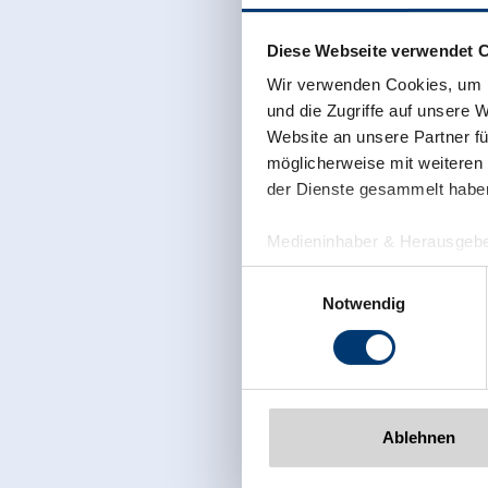
Diese Webseite verwendet 
Wir verwenden Cookies, um I
und die Zugriffe auf unsere 
Website an unsere Partner fü
möglicherweise mit weiteren
der Dienste gesammelt habe
Medieninhaber & Herausgebe
Zeller Bergbahnen Zillert
Einwilligungsauswahl
Rohr 23// A-6280 Zell am Zill
Notwendig
Tel: +43 5282 7165// info@zi
www.zillertalarena.com
Ablehnen