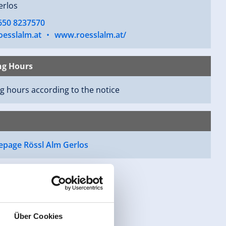
erlos
 650 8237570
oesslalm.at
•
www.roesslalm.at/
ng Hours
 hours according to the notice
page Rössl Alm Gerlos
Über Cookies