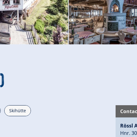
)
Skihütte
Contac
Rössl 
Hnr. 3