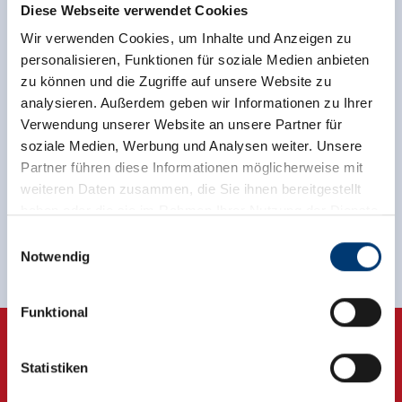
Diese Webseite verwendet Cookies
Wir verwenden Cookies, um Inhalte und Anzeigen zu
personalisieren, Funktionen für soziale Medien anbieten
zu können und die Zugriffe auf unsere Website zu
analysieren. Außerdem geben wir Informationen zu Ihrer
Verwendung unserer Website an unsere Partner für
soziale Medien, Werbung und Analysen weiter. Unsere
Partner führen diese Informationen möglicherweise mit
weiteren Daten zusammen, die Sie ihnen bereitgestellt
haben oder die sie im Rahmen Ihrer Nutzung der Dienste
gesammelt haben.
Einwilligungsauswahl
Notwendig
back to overview
Medieninhaber & Herausgeber:
Zeller Bergbahnen Zillertal GmbH & Co KG
Funktional
Rohr 23// A-6280 Zell am Ziller
Tel: +43 5282 7165// info@zillertalarena.com
www.zillertalarena.com
Statistiken