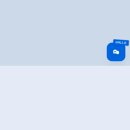
Overview
Walking time
01:30 h
Time Uphill
00:45 h
Time downhill
00:45 h
Route Length
1 km
altitude meters
25 hm
uphill