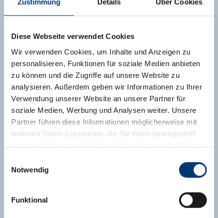
Zustimmung
Details
Über Cookies
Diese Webseite verwendet Cookies
Wir verwenden Cookies, um Inhalte und Anzeigen zu
personalisieren, Funktionen für soziale Medien anbieten
zu können und die Zugriffe auf unsere Website zu
analysieren. Außerdem geben wir Informationen zu Ihrer
Verwendung unserer Website an unsere Partner für
soziale Medien, Werbung und Analysen weiter. Unsere
Partner führen diese Informationen möglicherweise mit
weiteren Daten zusammen, die Sie ihnen bereitgestellt
haben oder die sie im Rahmen Ihrer Nutzung der Dienste
gesammelt haben.
Einwilligungsauswahl
Notwendig
Medieninhaber & Herausgeber:
Zeller Bergbahnen Zillertal GmbH & Co KG
Funktional
Rohr 23// A-6280 Zell am Ziller
Tel: +43 5282 7165// info@zillertalarena.com