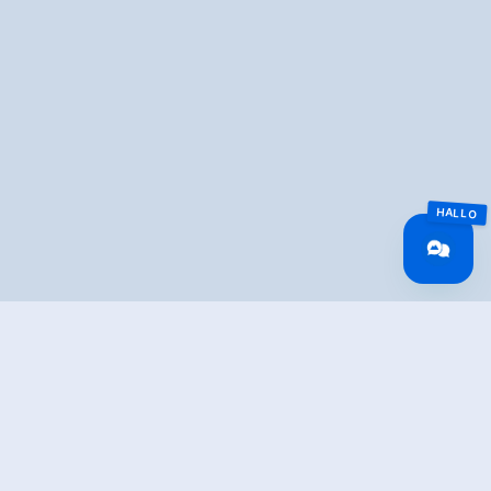
Overview
Walking time
03:00 h
Route Length
8 km
Difficulty
Middle
altitude meters
390 hm