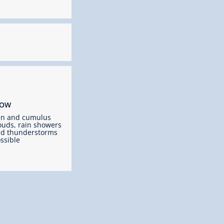
ROW
un and cumulus
ouds, rain showers
d thunderstorms
ssible