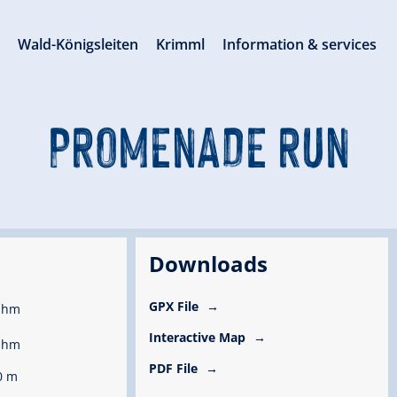
s
Wald-Königsleiten
Krimml
Information & services
PROMENADE RUN
Downloads
GPX File
 hm
Interactive Map
 hm
PDF File
0 m