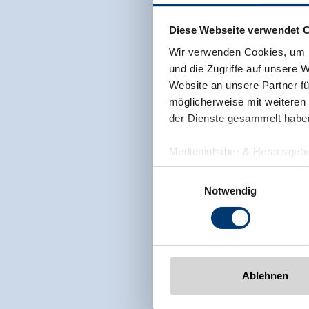
Diese Webseite verwendet 
Wir verwenden Cookies, um I
und die Zugriffe auf unsere 
Website an unsere Partner fü
möglicherweise mit weiteren
der Dienste gesammelt habe
Medieninhaber & Herausgebe
Zeller Bergbahnen Zillert
Einwilligungsauswahl
Rohr 23// A-6280 Zell am Zill
Notwendig
Tel: +43 5282 7165// info@zi
www.zillertalarena.com
Ablehnen