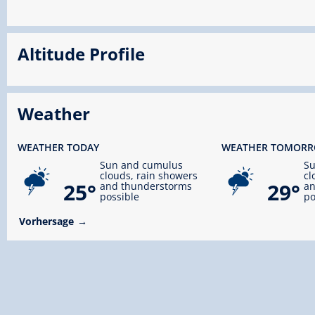
Altitude Profile
Weather
WEATHER TODAY
WEATHER TOMOR
Sun and cumulus
S
clouds, rain showers
cl
25°
29°
and thunderstorms
an
possible
po
Vorhersage