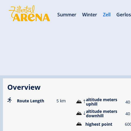
Summer
Winter
Zell
Gerlo
Overview
altitude meters
Route Length
5 km
40
uphill
altitude meters
40
downhill
highest point
60