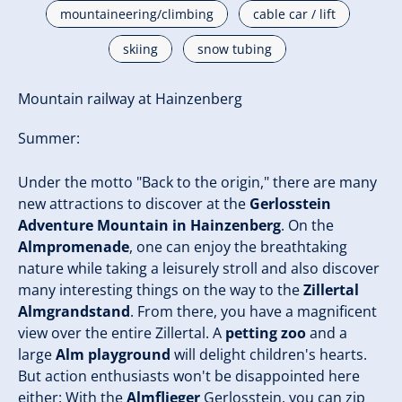
mountaineering/climbing
cable car / lift
skiing
snow tubing
Mountain railway at Hainzenberg
Summer:
Under the motto "Back to the origin," there are many
new attractions to discover at the
Gerlosstein
Adventure Mountain in Hainzenberg
. On the
Almpromenade
, one can enjoy the breathtaking
nature while taking a leisurely stroll and also discover
many interesting things on the way to the
Zillertal
Almgrandstand
. From there, you have a magnificent
view over the entire Zillertal. A
petting zoo
and a
large
Alm playground
will delight children's hearts.
But action enthusiasts won't be disappointed here
either: With the
Almflieger
Gerlosstein, you can zip