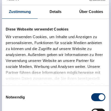
Zustimmung
Details
Über Cookies
Links
Diese Webseite verwendet Cookies
Wir verwenden Cookies, um Inhalte und Anzeigen zu
Homepage
personalisieren, Funktionen für soziale Medien anbieten
zu können und die Zugriffe auf unsere Website zu
analysieren. Außerdem geben wir Informationen zu Ihrer
Verwendung unserer Website an unsere Partner für
soziale Medien, Werbung und Analysen weiter. Unsere
Partner führen diese Informationen möglicherweise mit
weiteren Daten zusammen, die Sie ihnen bereitgestellt
haben oder die sie im Rahmen Ihrer Nutzung der Dienste
gesammelt haben.
Einwilligungsauswahl
Notwendig
Medieninhaber & Herausgeber:
Zeller Bergbahnen Zillertal GmbH & Co KG