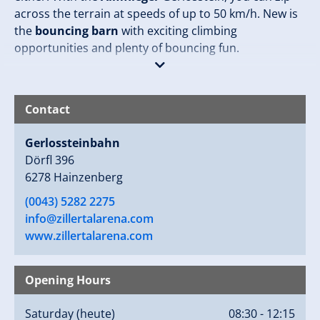
across the terrain at speeds of up to 50 km/h. New is
the
bouncing barn
with exciting climbing
opportunities and plenty of bouncing fun.
Contact
Winter:
The Gerlosstein cable car takes winter sports
Gerlossteinbahn
enthusiasts comfortably from Hainzenberg to the
Dörfl 396
Gerlosstein Adventure Mountain. Whether skiing,
6278 Hainzenberg
snowboarding, or winter hiking – the family-friendly
(0043) 5282 2275
ski area delights with perfectly prepared slopes,
info@zillertalarena.com
stunning views of the Zillertal Alps, and cozy places to
www.zillertalarena.com
stop for a bite. A special highlight is the illuminated
toboggan run Gerlosstein, which provides thrilling
winter fun.
Opening Hours
More info:
Saturday
(heute)
08:30 - 12:15