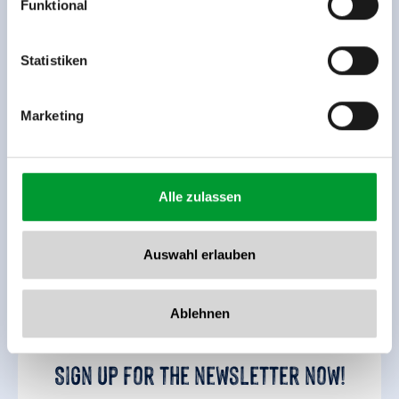
Funktional
Rohr 23// A-6280 Zell am Ziller
Tel: +43 5282 7165// info@zillertalarena.com
www.zillertalarena.com
Statistiken
Marketing
Alle zulassen
Auswahl erlauben
back to overview
Ablehnen
Sign up for the newsletter now!