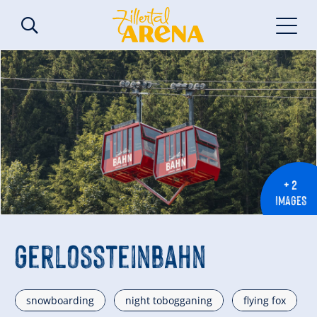
+ 2
IMAGES
Gerlossteinbahn
snowboarding
night tobogganing
flying fox