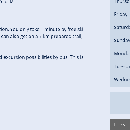
Thurs
’clock!
Friday
Saturd
tion. You only take 1 minute by free ski
 can also get on a 7 km prepared trail,
Sunda
Monda
excursion possibilities by bus. This is
Tuesda
Wedne
Links