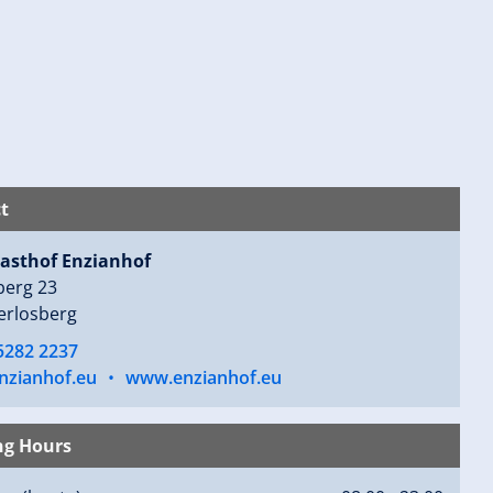
t
asthof Enzianhof
berg 23
erlosberg
5282 2237
nzianhof.eu
•
www.enzianhof.eu
ng Hours