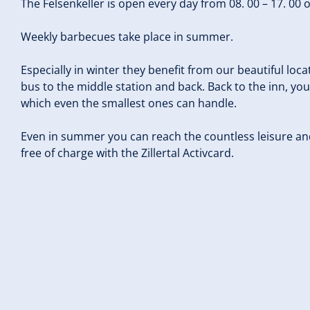
The Felsenkeller is open every day from 08. 00 – 17. 00 o
Weekly barbecues take place in summer.
Especially in winter they benefit from our beautiful loca
bus to the middle station and back. Back to the inn, you
which even the smallest ones can handle.
Even in summer you can reach the countless leisure and 
free of charge with the Zillertal Activcard.