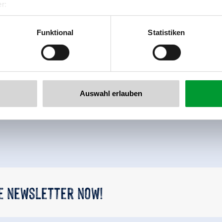
r:
al GmbH & Co KG
er
Funktional
Statistiken
llertalarena.com
Auswahl erlauben
back to overview
he newsletter now!