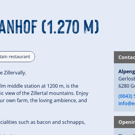
anhof (1.270 m)
ain restaurant
Contac
Alpeng
Zillervally.
Gerlos
lm middle station at 1200 m, is the
6280 G
 view of the Zillertal mountains. Enjoy
(0043) 
ur own farm, the loving ambience, and
info@e
ecialities such as bacon and schnapps,
Openi