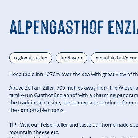
Alpengasthof Enzi
regional cuisine
inn/tavern
mountain hut/mount
Hospitable inn 1270m over the sea with great view of the 
Above Zell am Ziller, 700 metres away from the Wiesena
family-run Gasthof Enzianhof with a charming panoramic
the traditional cuisine, the homemade products from o
the comfortable rooms.
TIP : Visit our Felsenkeller and taste our homemade sp
mountain cheese etc.