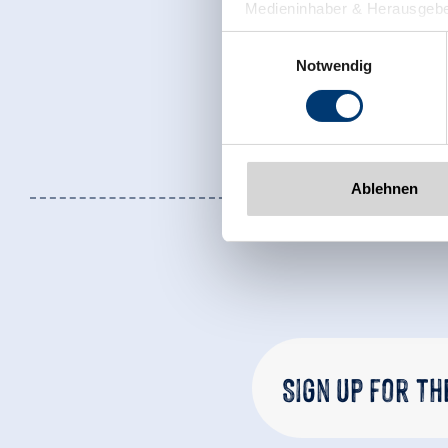
Medieninhaber & Herausgebe
Zeller Bergbahnen Zillert
Einwilligungsauswahl
Rohr 23// A-6280 Zell am Zill
Notwendig
Tel: +43 5282 7165// info@zi
www.zillertalarena.com
Ablehnen
Sign up for t