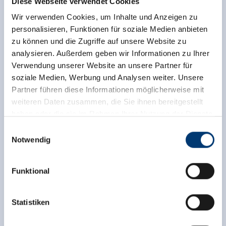
Diese Webseite verwendet Cookies
Wir verwenden Cookies, um Inhalte und Anzeigen zu
INFORMATION AND BOOKINGS:
personalisieren, Funktionen für soziale Medien anbieten
zu können und die Zugriffe auf unsere Website zu
Zell am Ziller: Aktivzentrum Zillertal, Tel.
analysieren. Außerdem geben wir Informationen zu Ihrer
+43/(0)664/3139800,
Verwendung unserer Website an unsere Partner für
info@aktivzentrum-zillertal.at
,
soziale Medien, Werbung und Analysen weiter. Unsere
www.aktivzentrum-zillertal.at
Partner führen diese Informationen möglicherweise mit
Gerlos: Berg aktiv, Tel. +43/(0)5284/5630,
weiteren Daten zusammen, die Sie ihnen bereitgestellt
info@berg-aktiv.at
,
www.berg-aktiv.at
haben oder die sie im Rahmen Ihrer Nutzung der Dienste
Wald-Königsleiten and Krimml: SPORTS & more
gesammelt haben.
Einwilligungsauswahl
Unterwurzacher,
Notwendig
Tel. +43/(0)6565/22600,
Medieninhaber & Herausgeber:
info@unterwurzacher.com
,
Zeller Bergbahnen Zillertal GmbH & Co KG
Funktional
www.unterwurzacher.eu
Rohr 23// A-6280 Zell am Ziller
Tel: +43 5282 7165// info@zillertalarena.com
www.zillertalarena.com
Statistiken