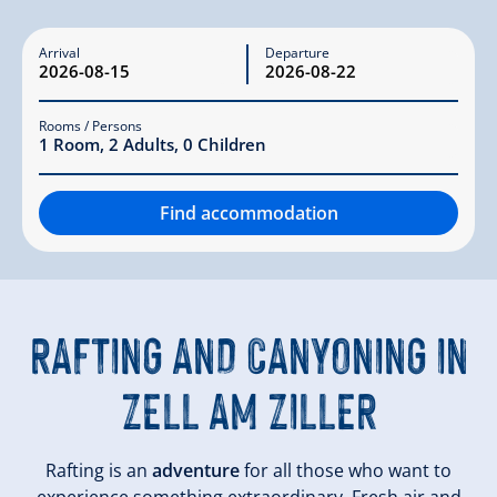
Arrival
Departure
Rooms / Persons
1
Room
,
2
Adults
,
0
Children
Find accommodation
RAFTING AND CANYONING
IN
ZELL AM ZILLER
Rafting is an
adventure
for all those who want to