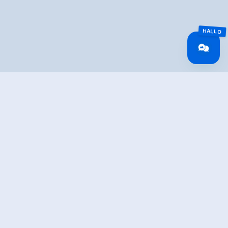
Overview
Walking time
04:19 h
Route Length
12 km
Difficulty
Middle
altitude meters
321 hm
uphill