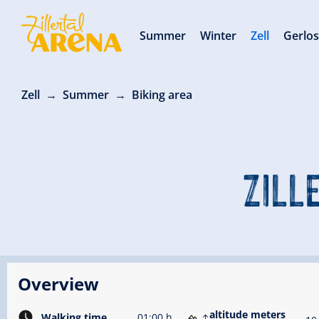
Summer
Winter
Zell
Gerlo
Zell
Summer
Biking area
ZILL
Overview
altitude meters
Walking time
01:00 h