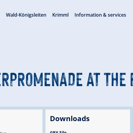
s
Wald-Königsleiten
Krimml
Information & services
ERPROMENADE AT THE 
Downloads
GPX File