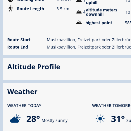
10
uphill
Route Length
3.5 km
altitude meters
10
downhill
highest point
58
Route Start
Musikpavillion, Freizeitpark oder Zillerbrü
Route End
Musikpavillion, Freizeitpark oder Zillerbrü
Altitude Profile
Weather
WEATHER TODAY
WEATHER TOMOR
28°
31°
Mostly sunny
Su