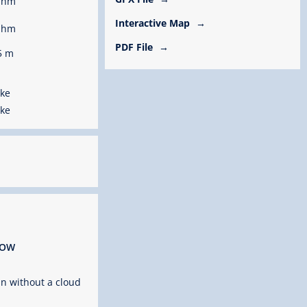
 hm
Interactive Map
 hm
PDF File
5 m
cke
cke
ROW
n without a cloud