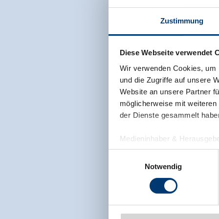
Zustimmung
Diese Webseite verwendet 
Wir verwenden Cookies, um I
und die Zugriffe auf unsere 
Website an unsere Partner fü
möglicherweise mit weiteren
der Dienste gesammelt habe
Medieninhaber & Herausgebe
Zeller Bergbahnen Zillert
Einwilligungsauswahl
Rohr 23// A-6280 Zell am Zill
Notwendig
Tel: +43 5282 7165// info@zi
www.zillertalarena.com