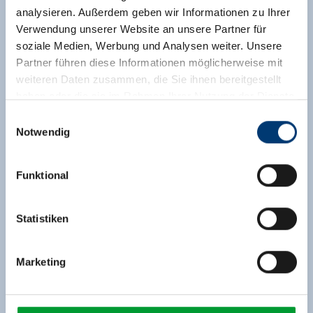
analysieren. Außerdem geben wir Informationen zu Ihrer
Verwendung unserer Website an unsere Partner für
soziale Medien, Werbung und Analysen weiter. Unsere
Partner führen diese Informationen möglicherweise mit
weiteren Daten zusammen, die Sie ihnen bereitgestellt
haben oder die sie im Rahmen Ihrer Nutzung der Dienste
gesammelt haben.
Einwilligungsauswahl
Notwendig
Medieninhaber & Herausgeber:
Zeller Bergbahnen Zillertal GmbH & Co KG
Funktional
Rohr 23// A-6280 Zell am Ziller
Tel: +43 5282 7165// info@zillertalarena.com
www.zillertalarena.com
Statistiken
Marketing