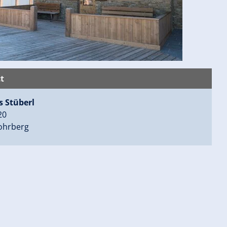
t
s Stüberl
20
ohrberg