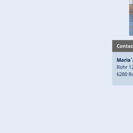
Contac
Maria´
Rohr 1
6280 R