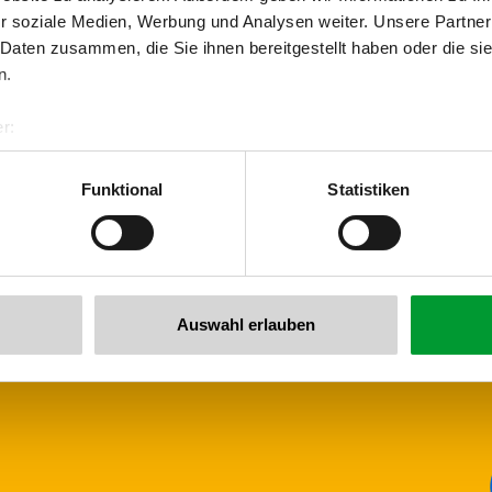
r soziale Medien, Werbung und Analysen weiter. Unsere Partner
 Daten zusammen, die Sie ihnen bereitgestellt haben oder die s
n.
r:
al GmbH & Co KG
he newsletter now!
er
Funktional
Statistiken
llertalarena.com
Auswahl erlauben