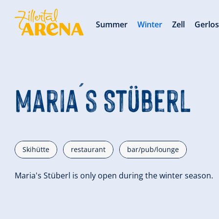
Summer
Winter
Zell
Gerlo
Maria´s Stüberl
Skihütte
restaurant
bar/pub/lounge
Maria's Stüberl is only open during the winter season.