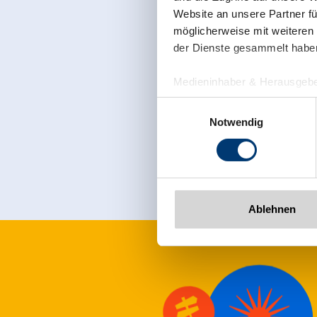
Website an unsere Partner fü
möglicherweise mit weiteren
der Dienste gesammelt habe
Medieninhaber & Herausgebe
Zeller Bergbahnen Zillert
Einwilligungsauswahl
Sign up for t
Rohr 23// A-6280 Zell am Zill
Notwendig
Tel: +43 5282 7165// info@zi
www.zillertalarena.com
Ablehnen